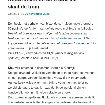
slaat de trom
Geplaatst op
20 november 2020
Een boek met verhalen van bijzondere, multiculturele vrouwen.
56 pagina’s op A4 formaat, geïllustreerd met foto’s in full color.
Bestel het boek door een mailtje met je adresgegevens en
telefoonnummer
te sturen
aan:
info@atelierambrosius.nl
Dan
krijg je een tikkie om te betalen en het boek wordt opgestuurd.
Of
vraag ernaar in je boekhandel.
Prijs €17,95, verzendkosten €4,95
(maar je mag het ook
ophalen), en a
ls e-book in PDF €9,95.
Kleurrijk
ontstond in december 2018 als Kleurrijk
Krimpenerwaard. Wekelijks verscheen er in de krant een verhaal
en een portret van een bijzondere vrouw die ik interviewde.
Aanvankelijk wilde ik om mijn blik te verruimen het liefst op
wereldreis gaan, totdat ik inzag dat ik de wereld al binnen
handbereik heb, in mijn eigen stadje en streek.
Door zoveel mogelijk multiculturele vrouwen te spreken, wilde ik
hun verhalen naar buiten brengen voor iedereen die benieuwd is