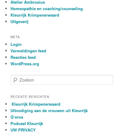
Atelier Ambrosius
Homeopathie en coaching/counseling
Kleurrijk Krimpenerwaard
Uitgeverij
META
Login
Vermeldingen feed
Reacties feed
WordPress.org
Z
o
e
k
RECENTE BERICHTEN
e
Kleurrijk Krimpenerwaard
n
Uitnodiging aan de vrouwen uit Kleurrijk
Q’eros
Podcast Kleurrijk
UW PRIVACY