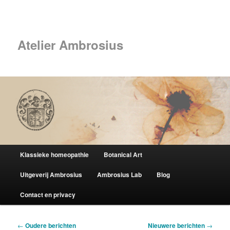
Spring
Spring
naar
naar
Zoek
de
de
primaire
secundaire
Atelier Ambrosius
inhoud
inhoud
Hoofdmenu
Klassieke homeopathie
Botanical Art
Uitgeverij Ambrosius
Ambrosius Lab
Blog
Contact en privacy
Berichtnavigatie
←
Oudere berichten
Nieuwere berichten
→