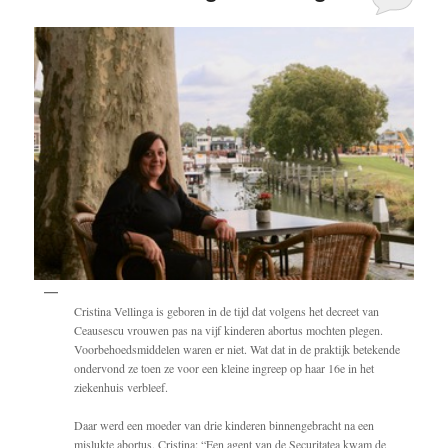
Cristina Vellinga is geboren in de tijd dat volgens het decreet van
Ceausescu vrouwen pas na vijf kinderen abortus mochten plegen.
Voorbehoedsmiddelen waren er niet. Wat dat in de praktijk betekende
ondervond ze toen ze voor een kleine ingreep op haar 16e in het
ziekenhuis verbleef.
Daar werd een moeder van drie kinderen binnengebracht na een
mislukte abortus. Cristina: “Een agent van de Securitatea kwam de