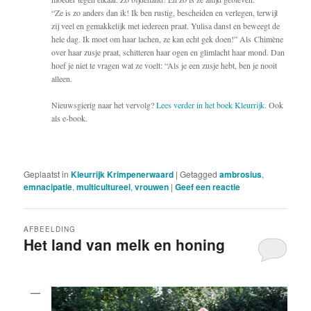
“Ze is zo anders dan ik! Ik ben rustig, bescheiden en verlegen, terwijl
zij veel en gemakkelijk met iedereen praat. Yulisa danst en beweegt de
hele dag. Ik moet om haar lachen, ze kan echt gek doen!” Als Chimène
over haar zusje praat, schitteren haar ogen en glimlacht haar mond. Dan
hoef je niet te vragen wat ze voelt: “Als je een zusje hebt, ben je nooit
alleen.
Nieuwsgierig naar het vervolg?
Lees verder in het boek Kleurrijk.
Ook
als e-book.
Geplaatst in
Kleurrijk Krimpenerwaard
|
Getagged
ambrosius
,
emnacipatie
,
multicultureel
,
vrouwen
|
Geef een reactie
AFBEELDING
Het land van melk en honing