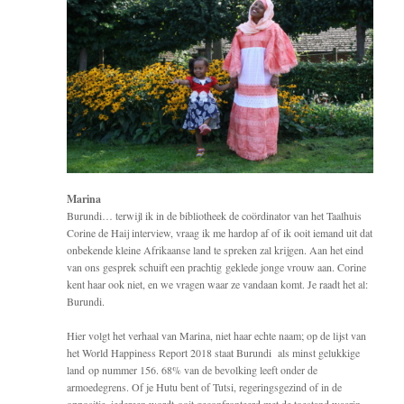
Marina
Burundi… terwijl ik in de bibliotheek de coördinator van het Taalhuis
Corine de Haij interview, vraag ik me hardop af of ik ooit iemand uit dat
onbekende kleine Afrikaanse land te spreken zal krijgen. Aan het eind
van ons gesprek schuift een prachtig geklede jonge vrouw aan. Corine
kent haar ook niet, en we vragen waar ze vandaan komt. Je raadt het al:
Burundi.
Hier volgt het verhaal van Marina, niet haar echte naam; op de lijst van
het World Happiness Report 2018 staat Burundi als minst gelukkige
land op nummer 156. 68% van de bevolking leeft onder de
armoedegrens. Of je Hutu bent of Tutsi, regeringsgezind of in de
oppositie, iedereen wordt ooit geconfronteerd met de toestand waarin