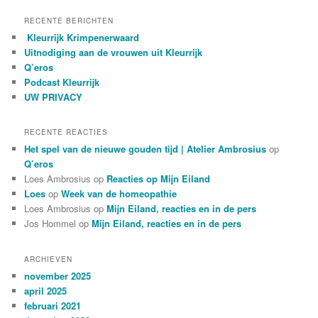
e
k
RECENTE BERICHTEN
e
Kleurrijk Krimpenerwaard
n
Uitnodiging aan de vrouwen uit Kleurrijk
Q’eros
Podcast Kleurrijk
UW PRIVACY
RECENTE REACTIES
Het spel van de nieuwe gouden tijd | Atelier Ambrosius
op
Q’eros
Loes Ambrosius
op
Reacties op Mijn Eiland
Loes
op
Week van de homeopathie
Loes Ambrosius
op
Mijn Eiland, reacties en in de pers
Jos Hommel
op
Mijn Eiland, reacties en in de pers
ARCHIEVEN
november 2025
april 2025
februari 2021