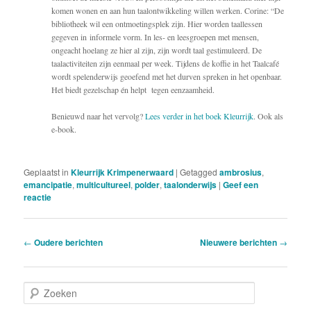
komen wonen en aan hun taalontwikkeling willen werken. Corine: “De
bibliotheek wil een ontmoetingsplek zijn. Hier worden taallessen
gegeven in informele vorm. In les- en leesgroepen met mensen,
ongeacht hoelang ze hier al zijn, zijn wordt taal gestimuleerd. De
taalactiviteiten zijn eenmaal per week. Tijdens de koffie in het Taalcafé
wordt spelenderwijs geoefend met het durven spreken in het openbaar.
Het biedt gezelschap én helpt tegen eenzaamheid.
Benieuwd naar het vervolg?
Lees verder in het boek Kleurrijk
. Ook als
e-book.
Geplaatst in
Kleurrijk Krimpenerwaard
|
Getagged
ambrosius
,
emancipatie
,
multicultureel
,
polder
,
taalonderwijs
|
Geef een
reactie
Berichtnavigatie
←
Oudere berichten
Nieuwere berichten
→
Z
o