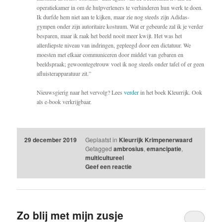
operatiekamer in om de hulpverleners te verhinderen hun werk te doen.
Ik durfde hem niet aan te kijken, maar zie nog steeds zijn Adidas-
gympen onder zijn autoritaire kostuum. Wat er gebeurde zal ik je verder
besparen, maar ik raak het beeld nooit meer kwijt. Het was het
allerdiepste niveau van indringen, gepleegd door een dictatuur. We
moesten met elkaar communiceren door middel van gebaren en
beeldspraak; gewoontegetrouw voel ik nog steeds onder tafel of er geen
afluisterapparatuur zit.”
Nieuwsgierig naar het vervolg? Lees
verder
in het boek Kleurrijk. Ook
als e-book verkrijgbaar.
29 december 2019
Geplaatst in
Kleurrijk Krimpenerwaard
Getagged
ambrosius
,
emancipatie
,
multicultureel
Geef een reactie
Zo blij met mijn zusje