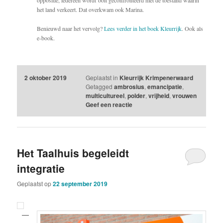
het land verkeert. Dat overkwam ook Marina.
Benieuwd naar het vervolg?
Lees verder in het boek Kleurrijk
. Ook als
e-book.
2 oktober 2019
Geplaatst in
Kleurrijk Krimpenerwaard
Getagged
ambrosius
,
emancipatie
,
multicultureel
,
polder
,
vrijheid
,
vrouwen
Geef een reactie
Het Taalhuis begeleidt
integratie
Geplaatst op
22 september 2019