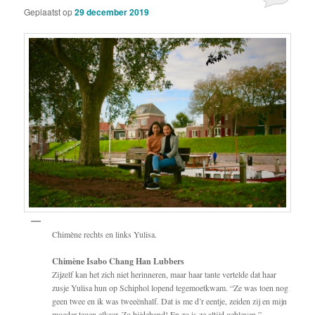
Geplaatst op
29 december 2019
Chimène rechts en links Yulisa.
Chimène Isabo Chang Han Lubbers
Zijzelf kan het zich niet herinneren, maar haar tante vertelde dat haar
zusje Yulisa hun op Schiphol lopend tegemoetkwam. “Ze was toen nog
geen twee en ik was tweeënhalf. Dat is me d’r eentje, zeiden zij en mijn
moeder tegen elkaar. Zo bijdehand! En zo is ze altijd gebleven.”