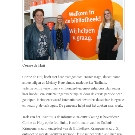
Corine de Haij
Corine de Haij heeft met haar teamgenoten Hester Hage, docent voor
anderstaligen en Melany Heuvelman, medewerker Taalhuis,
vijfenzeventig vrijwilligers en honderdvierenzeventig cursisten onder
haar hoede. Via Vluchtelingenwerk zijn ze door de eerste periode heen
geholpen. Krimpenerwaard Intercultureel bevordert de sociale integratie
en verzorgt de taalstages. De gemeente helpt met het zoeken naar werk.
Taak van het Taalhuis is de informele taalontwikkeling te bevorderen.
Corine de Haij, op de foto links, is coördinator van het Taalhuis
Krimpenerwaard, onderdeel van de Bibliotheek Krimpenerwaard. Zij
ontmoet de meeste vrouwen persoonlijk die uit het buitenland hier zijn