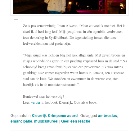
Ze is pas eenentwintig, Iman Alweso. ‘Maar zo voel ik me niet. Het is
alsof ik al heel lang leef. Mijn jeugd was in één ogenblik verdwenen
toen de oorlog in Syrië uitbrak. De tegenstelling tussen die twee
leefwerelden kan niet groter zijn.”
“Mijn jeugd was licht en blij, het leek altijd lente. Met zeven broers en
zusjes woonde ons gezin in een prachtig vrijstaand huis in de stad.” Na
schooltijd kreeg Iman thuis bijles van een privéleraar. “Ik was intens
gelukkig: Elke zomer logeerden we in hotels in Latakia, een luxueuze
stad aan de kust. We stoeiden en zwommen in de warme zee, aten
heerlijk vis in de mooiste restaurants.”
Benieuwd naar het vervolg?
Lees
verder
in het boek Kleurrijk. Ook als e-book.
Geplaatst in
Kleurrijk Krimpenerwaard
|
Getagged
ambrosius
,
emancipatie
,
multicultureel
|
Geef een reactie