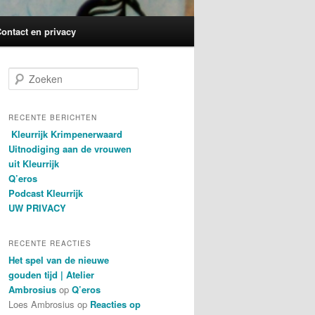
ontact en privacy
Z
o
e
k
RECENTE BERICHTEN
e
Kleurrijk Krimpenerwaard
n
Uitnodiging aan de vrouwen
uit Kleurrijk
Q’eros
Podcast Kleurrijk
UW PRIVACY
RECENTE REACTIES
Het spel van de nieuwe
gouden tijd | Atelier
Ambrosius
op
Q’eros
Loes Ambrosius
op
Reacties op