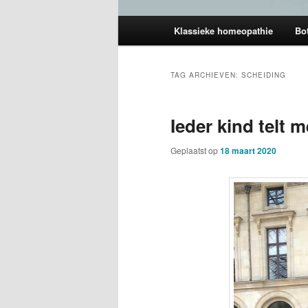
Hoofdmenu
Klassieke homeopathie
Bot
TAG ARCHIEVEN:
SCHEIDING
Ieder kind telt 
Geplaatst op
18 maart 2020