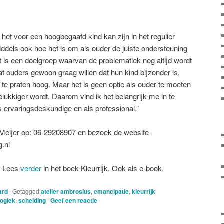
g het voor een hoogbegaafd kind kan zijn in het regulier
iddels ook hoe het is om als ouder de juiste ondersteuning
et is een doelgroep waarvan de problematiek nog altijd wordt
t ouders gewoon graag willen dat hun kind bijzonder is,
te praten hoog. Maar het is geen optie als ouder te moeten
elukkiger wordt. Daarom vind ik het belangrijk me in te
s ervaringsdeskundige en als professional.”
e Meijer op: 06-29208907 en bezoek de website
.nl
? Lees
verder
in het boek Kleurrijk. Ook als e-book.
ard
|
Getagged
atelier ambrosius
,
emancipatie
,
kleurrijk
ogiek
,
scheiding
|
Geef een reactie