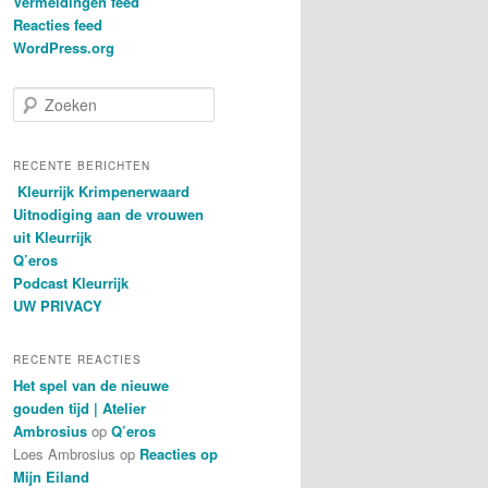
Vermeldingen feed
Reacties feed
WordPress.org
Z
o
e
k
RECENTE BERICHTEN
e
Kleurrijk Krimpenerwaard
n
Uitnodiging aan de vrouwen
uit Kleurrijk
Q’eros
Podcast Kleurrijk
UW PRIVACY
RECENTE REACTIES
Het spel van de nieuwe
gouden tijd | Atelier
Ambrosius
op
Q’eros
Loes Ambrosius
op
Reacties op
Mijn Eiland