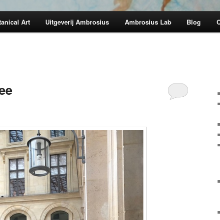
anical Art
Uitgeverij Ambrosius
Ambrosius Lab
Blog
C
mee