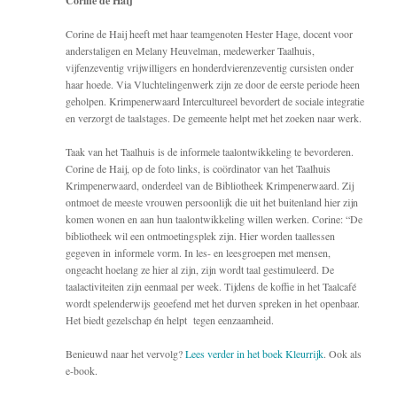
Corine de Haij
Corine de Haij heeft met haar teamgenoten Hester Hage, docent voor
anderstaligen en Melany Heuvelman, medewerker Taalhuis,
vijfenzeventig vrijwilligers en honderdvierenzeventig cursisten onder
haar hoede. Via Vluchtelingenwerk zijn ze door de eerste periode heen
geholpen. Krimpenerwaard Intercultureel bevordert de sociale integratie
en verzorgt de taalstages. De gemeente helpt met het zoeken naar werk.
Taak van het Taalhuis is de informele taalontwikkeling te bevorderen.
Corine de Haij, op de foto links, is coördinator van het Taalhuis
Krimpenerwaard, onderdeel van de Bibliotheek Krimpenerwaard. Zij
ontmoet de meeste vrouwen persoonlijk die uit het buitenland hier zijn
komen wonen en aan hun taalontwikkeling willen werken. Corine: “De
bibliotheek wil een ontmoetingsplek zijn. Hier worden taallessen
gegeven in informele vorm. In les- en leesgroepen met mensen,
ongeacht hoelang ze hier al zijn, zijn wordt taal gestimuleerd. De
taalactiviteiten zijn eenmaal per week. Tijdens de koffie in het Taalcafé
wordt spelenderwijs geoefend met het durven spreken in het openbaar.
Het biedt gezelschap én helpt tegen eenzaamheid.
Benieuwd naar het vervolg?
Lees verder in het boek Kleurrijk
. Ook als
e-book.