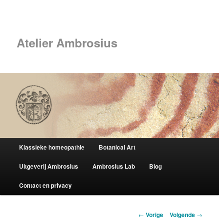
Spring
naar
Zoek
de
primaire
Atelier Ambrosius
inhoud
Hoofdmenu
Klassieke homeopathie
Botanical Art
Uitgeverij Ambrosius
Ambrosius Lab
Blog
Contact en privacy
Berichtnavigatie
←
Vorige
Volgende
→