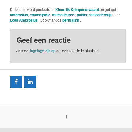
Dit bericht werd geplaatst in
Kleurrijk Krimpenerwaard
en getagd
ambrosius
,
emancipatie
,
multicultureel
,
polder
,
taalonderwijs
door
Loes Ambrosius
. Bookmark de
permalink
.
Geef een reactie
Je moet
ingelogd zijn op
om een reactie te plaatsen.