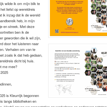
jk wilde ik om mijn blik te
het liefst op wereldreis
at ik inzag dat ik de wereld
handbereik heb, in mijn
je en streek. Met deze
portretten ben ik de
r geworden die ik wil zijn,
erd door het luisteren naar
len. Verhalen om van te
net zoals ik dat heb gedaan,
reldreis dicht bij huis.
et me mee?
 2025
ndinnen,
025 is Kleurrijk begonnen
is langs bibliotheken en
en. Hierbij gaven we presentaties en workshops en onderweg ontston