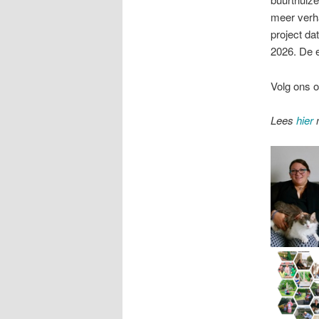
meer verha
project da
2026. De e
Volg ons o
Lees
hier