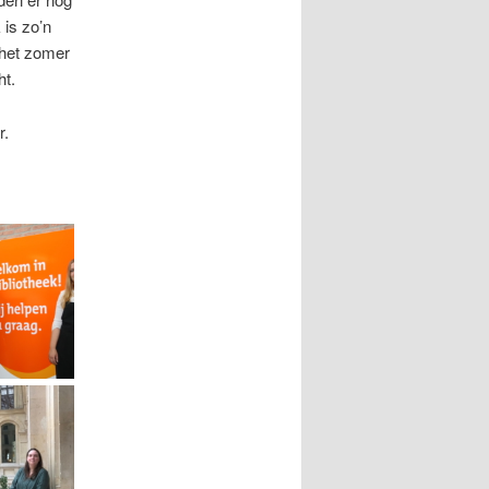
is zo’n
s het zomer
ht.
r.