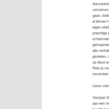
Aanvankeli
verruimen 
gaan, totd
al binnen 
eigen stad
prachtige 
schatzoeke
geïnspire
alle verha
genieten, 
op deze we
Reis je m
november
Lieve vrie
Voorjaar 2
aan een re
buurthuiz