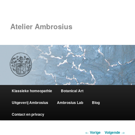
Spring
naar
Zoek
de
primaire
Atelier Ambrosius
inhoud
Hoofdmenu
Klassieke homeopathie
Botanical Art
Uitgeverij Ambrosius
Ambrosius Lab
Blog
Contact en privacy
Berichtnavigatie
←
Vorige
Volgende
→