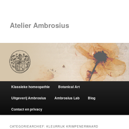
Spring
Spring
naar
naar
Zoek
de
de
primaire
secundaire
Atelier Ambrosius
inhoud
inhoud
Hoofdmenu
Klassieke homeopathie
Botanical Art
Uitgeverij Ambrosius
Ambrosius Lab
Blog
Contact en privacy
CATEGORIEARCHIEF:
KLEURRIJK KRIMPENERWAARD