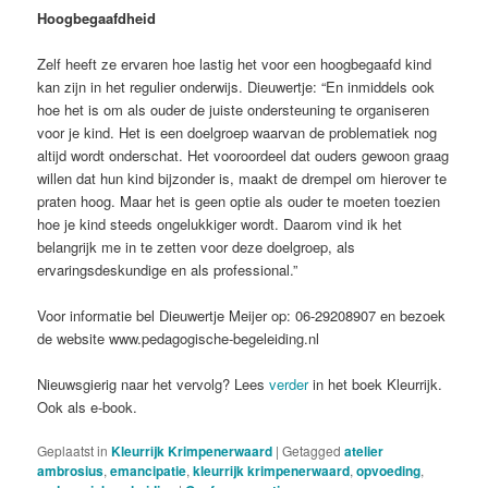
Hoogbegaafdheid
Zelf heeft ze ervaren hoe lastig het voor een hoogbegaafd kind
kan zijn in het regulier onderwijs. Dieuwertje: “En inmiddels ook
hoe het is om als ouder de juiste ondersteuning te organiseren
voor je kind. Het is een doelgroep waarvan de problematiek nog
altijd wordt onderschat. Het vooroordeel dat ouders gewoon graag
willen dat hun kind bijzonder is, maakt de drempel om hierover te
praten hoog. Maar het is geen optie als ouder te moeten toezien
hoe je kind steeds ongelukkiger wordt. Daarom vind ik het
belangrijk me in te zetten voor deze doelgroep, als
ervaringsdeskundige en als professional.”
Voor informatie bel Dieuwertje Meijer op: 06-29208907 en bezoek
de website www.pedagogische-begeleiding.nl
Nieuwsgierig naar het vervolg? Lees
verder
in het boek Kleurrijk.
Ook als e-book.
Geplaatst in
Kleurrijk Krimpenerwaard
|
Getagged
atelier
ambrosius
,
emancipatie
,
kleurrijk krimpenerwaard
,
opvoeding
,