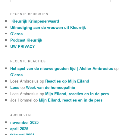
o
e
k
RECENTE BERICHTEN
e
Kleurrijk Krimpenerwaard
n
Uitnodiging aan de vrouwen uit Kleurrijk
Q’eros
Podcast Kleurrijk
UW PRIVACY
RECENTE REACTIES
Het spel van de nieuwe gouden tijd | Atelier Ambrosius
op
Q’eros
Loes Ambrosius
op
Reacties op Mijn Eiland
Loes
op
Week van de homeopathie
Loes Ambrosius
op
Mijn Eiland, reacties en in de pers
Jos Hommel
op
Mijn Eiland, reacties en in de pers
ARCHIEVEN
november 2025
april 2025
februari 2021