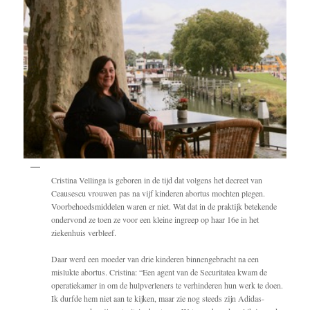
Cristina Vellinga is geboren in de tijd dat volgens het decreet van
Ceausescu vrouwen pas na vijf kinderen abortus mochten plegen.
Voorbehoedsmiddelen waren er niet. Wat dat in de praktijk betekende
ondervond ze toen ze voor een kleine ingreep op haar 16e in het
ziekenhuis verbleef.
Daar werd een moeder van drie kinderen binnengebracht na een
mislukte abortus. Cristina: “Een agent van de Securitatea kwam de
operatiekamer in om de hulpverleners te verhinderen hun werk te doen.
Ik durfde hem niet aan te kijken, maar zie nog steeds zijn Adidas-