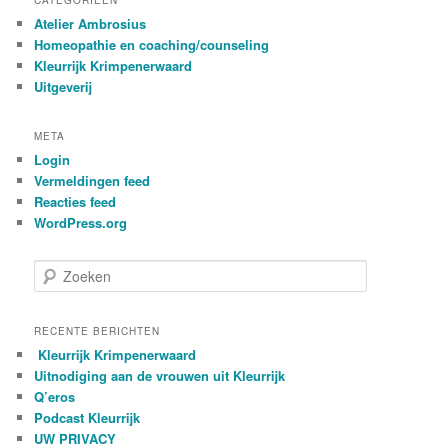
CATEGORIEËN
Atelier Ambrosius
Homeopathie en coaching/counseling
Kleurrijk Krimpenerwaard
Uitgeverij
META
Login
Vermeldingen feed
Reacties feed
WordPress.org
Z
o
e
k
RECENTE BERICHTEN
e
Kleurrijk Krimpenerwaard
n
Uitnodiging aan de vrouwen uit Kleurrijk
Q’eros
Podcast Kleurrijk
UW PRIVACY