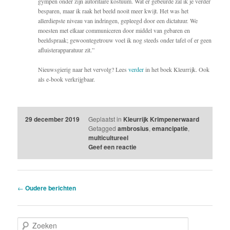
gympen onder zijn autoritaire kostuum. Wat er gebeurde zal ik je verder
besparen, maar ik raak het beeld nooit meer kwijt. Het was het
allerdiepste niveau van indringen, gepleegd door een dictatuur. We
moesten met elkaar communiceren door middel van gebaren en
beeldspraak; gewoontegetrouw voel ik nog steeds onder tafel of er geen
afluisterapparatuur zit.”
Nieuwsgierig naar het vervolg? Lees
verder
in het boek Kleurrijk. Ook
als e-book verkrijgbaar.
29 december 2019
Geplaatst in
Kleurrijk Krimpenerwaard
Getagged
ambrosius
,
emancipatie
,
multicultureel
Geef een reactie
Berichtnavigatie
←
Oudere berichten
Z