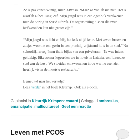
Ze is pas eenentwintig, Iman Alweso. ‘Maar zo voel ik me niet. Het is
alsof ik al heel lang leef. Mijn jeugd was in één ogenblik verdwenen
toen de oorlog in Syrië uitbrak. De tegenstelling tussen die twee
leefwerelden kan niet groter zijn.”
“Mijn jeugd was licht en blij, het leek altijd lente. Met zeven broers en
zusjes woonde ons gezin in een prachtig vrijstaand huis in de stad.” Na
schooltijd kreeg Iman thuis bijles van een privéleraar. “Ik was intens
gelukkig: Elke zomer logeerden we in hotels in Latakia, een luxueuze
stad aan de kust. We stoeiden en zwommen in de warme zee, aten
heerlijk vis in de mooiste restaurants.”
Benieuwd naar het vervolg?
Lees
verder
in het boek Kleurrijk. Ook als e-book.
Geplaatst in
Kleurrijk Krimpenerwaard
|
Getagged
ambrosius
,
emancipatie
,
multicultureel
|
Geef een reactie
Leven met PCOS