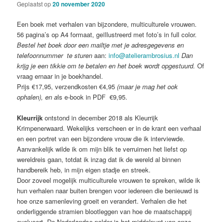
Geplaatst op
20 november 2020
Een boek met verhalen van bijzondere, multiculturele vrouwen.
56 pagina’s op A4 formaat, geïllustreerd met foto’s in full color.
Bestel het boek door een mailtje met je adresgegevens en
telefoonnummer
te sturen
aan:
info@atelierambrosius.nl
Dan
krijg je een tikkie om te betalen en het boek wordt opgestuurd.
Of
vraag ernaar in je boekhandel.
Prijs €17,95, verzendkosten €4,95
(maar je mag het ook
ophalen), en a
ls e-book in PDF €9,95.
Kleurrijk
ontstond in december 2018 als Kleurrijk
Krimpenerwaard. Wekelijks verscheen er in de krant een verhaal
en een portret van een bijzondere vrouw die ik interviewde.
Aanvankelijk wilde ik om mijn blik te verruimen het liefst op
wereldreis gaan, totdat ik inzag dat ik de wereld al binnen
handbereik heb, in mijn eigen stadje en streek.
Door zoveel mogelijk multiculturele vrouwen te spreken, wilde ik
hun verhalen naar buiten brengen voor iedereen die benieuwd is
hoe onze samenleving groeit en verandert. Verhalen die het
onderliggende stramien blootleggen van hoe de maatschappij
evolueert. De Nederlandse polder is het middelpunt van onze