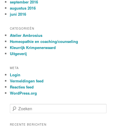
september 2016
augustus 2016
juni 2016
CATEGORIEËN
Atelier Ambrosius
Homeopathie en coaching/counseling
Kleurrijk Krimpenerwaard
Uitgeverij
META
Login
Vermeldingen feed
Reacties feed
WordPress.org
Z
o
e
k
RECENTE BERICHTEN
e