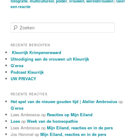
fotografie
,
multicultureel
,
polder
,
vrouwen
,
wereldvrouwen
|
Geef
een reactie
Z
o
e
k
RECENTE BERICHTEN
e
Kleurrijk Krimpenerwaard
n
Uitnodiging aan de vrouwen uit Kleurrijk
Q’eros
Podcast Kleurrijk
UW PRIVACY
RECENTE REACTIES
Het spel van de nieuwe gouden tijd | Atelier Ambrosius
op
Q’eros
Loes Ambrosius
op
Reacties op Mijn Eiland
Loes
op
Week van de homeopathie
Loes Ambrosius
op
Mijn Eiland, reacties en in de pers
Jos Hommel
op
Mijn Eiland, reacties en in de pers