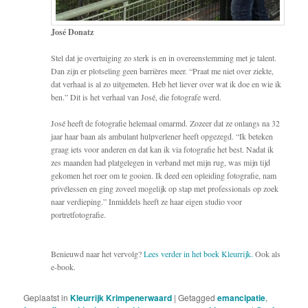
José Donatz
Stel dat je overtuiging zo sterk is en in overeenstemming met je talent.
Dan zijn er plotseling geen barrières meer. “Praat me niet over ziekte,
dat verhaal is al zo uitgemeten. Heb het liever over wat ik doe en wie ik
ben.” Dit is het verhaal van José, die fotografe werd.
José heeft de fotografie helemaal omarmd. Zozeer dat ze onlangs na 32
jaar haar baan als ambulant hulpverlener heeft opgezegd. “Ik beteken
graag iets voor anderen en dat kan ik via fotografie het best. Nadat ik
zes maanden had platgelegen in verband met mijn rug, was mijn tijd
gekomen het roer om te gooien. Ik deed een opleiding fotografie, nam
privélessen en ging zoveel mogelijk op stap met professionals op zoek
naar verdieping.” Inmiddels heeft ze haar eigen studio voor
portretfotografie.
Benieuwd naar het vervolg?
Lees verder in het boek Kleurrijk.
Ook als
e-book.
Geplaatst in
Kleurrijk Krimpenerwaard
|
Getagged
emancipatie
,