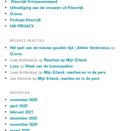
Kleurrijk Krimpenerwaard
n
Uitnodiging aan de vrouwen uit Kleurrijk
Q’eros
Podcast Kleurrijk
UW PRIVACY
RECENTE REACTIES
Het spel van de nieuwe gouden tijd | Atelier Ambrosius
op
Q’eros
Loes Ambrosius
op
Reacties op Mijn Eiland
Loes
op
Week van de homeopathie
Loes Ambrosius
op
Mijn Eiland, reacties en in de pers
Jos Hommel
op
Mijn Eiland, reacties en in de pers
ARCHIEVEN
november 2025
april 2025
februari 2021
december 2020
november 2020
maart 2020