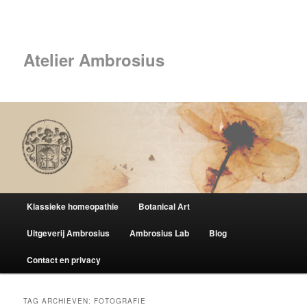
Spring
Spring
naar
naar
Zoek
de
de
primaire
secundaire
Atelier Ambrosius
inhoud
inhoud
Hoofdmenu
Klassieke homeopathie
Botanical Art
Uitgeverij Ambrosius
Ambrosius Lab
Blog
Contact en privacy
TAG ARCHIEVEN:
FOTOGRAFIE