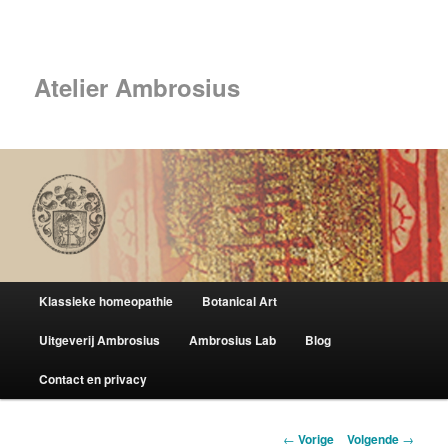
Spring
naar
Zoek
de
primaire
Atelier Ambrosius
inhoud
Hoofdmenu
Klassieke homeopathie
Botanical Art
Uitgeverij Ambrosius
Ambrosius Lab
Blog
Contact en privacy
Berichtnavigatie
←
Vorige
Volgende
→