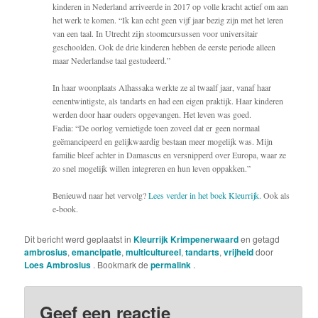
kinderen in Nederland arriveerde in 2017 op volle kracht actief om aan
het werk te komen. “Ik kan echt geen vijf jaar bezig zijn met het leren
van een taal. In Utrecht zijn stoomcursussen voor universitair
geschoolden. Ook de drie kinderen hebben de eerste periode alleen
maar Nederlandse taal gestudeerd.”
In haar woonplaats Alhassaka werkte ze al twaalf jaar, vanaf haar
eenentwintigste, als tandarts en had een eigen praktijk. Haar kinderen
werden door haar ouders opgevangen. Het leven was goed.
Fadia: “De oorlog vernietigde toen zoveel dat er geen normaal
geëmancipeerd en gelijkwaardig bestaan meer mogelijk was. Mijn
familie bleef achter in Damascus en versnipperd over Europa, waar ze
zo snel mogelijk willen integreren en hun leven oppakken.”
Benieuwd naar het vervolg?
Lees verder in het boek Kleurrijk.
Ook als
e-book.
Dit bericht werd geplaatst in
Kleurrijk Krimpenerwaard
en getagd
ambrosius
,
emancipatie
,
multicultureel
,
tandarts
,
vrijheid
door
Loes Ambrosius
. Bookmark de
permalink
.
Geef een reactie