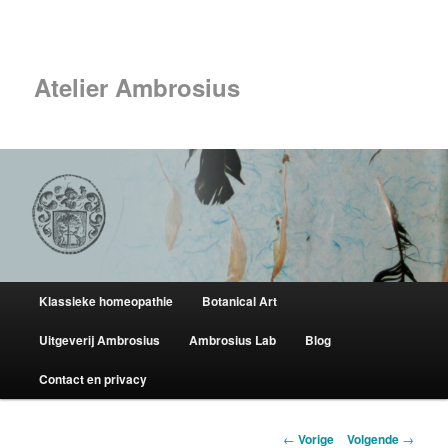
Spring
naar
Zoek
de
primaire
Atelier Ambrosius
inhoud
Hoofdmenu
Klassieke homeopathie
Botanical Art
Uitgeverij Ambrosius
Ambrosius Lab
Blog
Contact en privacy
Berichtnavigatie
←
Vorige
Volgende
→