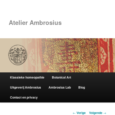
Spring
naar
Zoek
de
primaire
Atelier Ambrosius
inhoud
Hoofdmenu
Klassieke homeopathie
Botanical Art
Uitgeverij Ambrosius
Ambrosius Lab
Blog
Contact en privacy
Berichtnavigatie
←
Vorige
Volgende
→