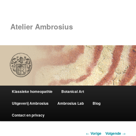
Spring
naar
Zoek
de
primaire
Atelier Ambrosius
inhoud
Hoofdmenu
Klassieke homeopathie
Botanical Art
Uitgeverij Ambrosius
Ambrosius Lab
Blog
Contact en privacy
Berichtnavigatie
←
Vorige
Volgende
→