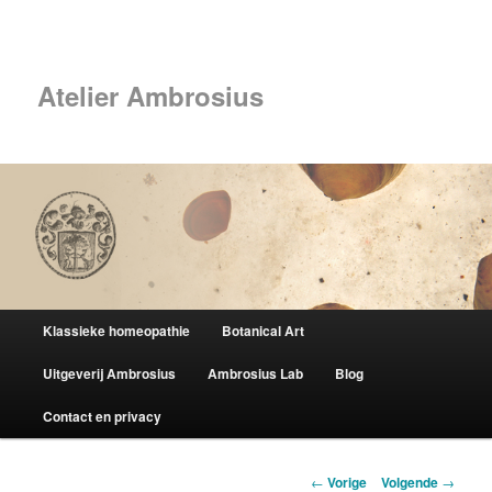
Spring
naar
Zoek
de
primaire
Atelier Ambrosius
inhoud
Hoofdmenu
Klassieke homeopathie
Botanical Art
Uitgeverij Ambrosius
Ambrosius Lab
Blog
Contact en privacy
Berichtnavigatie
←
Vorige
Volgende
→