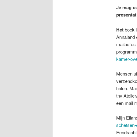
Je mag oo
presentati
Het
boek i
Annaland e
mailadres
programm
kamer-ove
Mensen ui
verzendkost
halen. Ma
tnv Atelie
een mail 
Mijn Eila
schetsen-
Eendracht