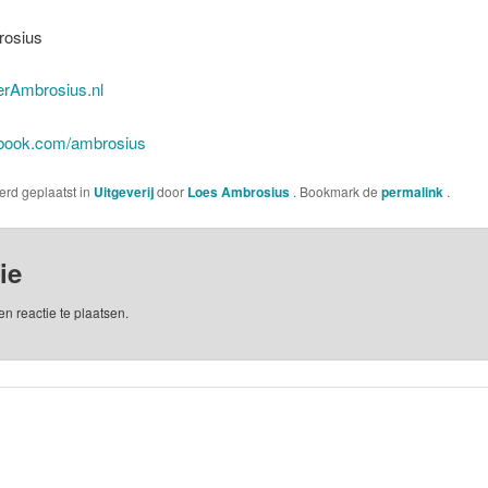
rosius
erAmbrosius.nl
book.com/ambrosius
werd geplaatst in
Uitgeverij
door
Loes Ambrosius
. Bookmark de
permalink
.
ie
n reactie te plaatsen.