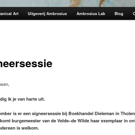
anical Art
Uitgeverij Ambrosius
Ambrosius Lab
Blog
C
neersessie
nsen,
dig ik je van harte uit.
mber is er een signeersessie bij Boekhandel Dieleman in Thole
 komt burgemeester van de Velde–de Wilde haar exemplaar in on
edereen is welkom.