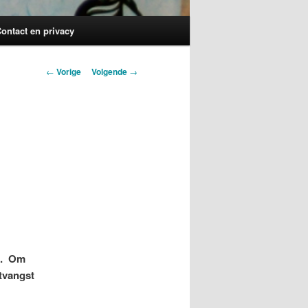
ontact en privacy
Berichtnavigatie
←
Vorige
Volgende
→
n. Om
tvangst