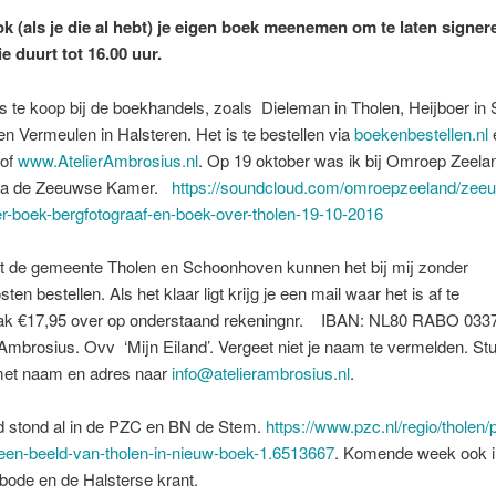
k (als je die al hebt) je eigen boek meenemen om te laten signer
e duurt tot 16.00 uur.
s te koop bij de boekhandels, zoals Dieleman in Tholen, Heijboer in 
n Vermeulen in Halsteren. Het is te bestellen via
boekenbestellen.nl
e
 of
www.AtelierAmbrosius.nl
. Op 19 oktober was ik bij Omroep Zeelan
a de Zeeuwse Kamer.
https://soundcloud.com/omroepzeeland/zee
r-boek-bergfotograaf-en-boek-over-tholen-19-10-2016
t de gemeente Tholen en Schoonhoven kunnen het bij mij zonder
en bestellen. Als het klaar ligt krijg je een mail waar het is af te
ak €17,95 over op onderstaand rekeningnr. IBAN: NL80 RABO 033
rAmbrosius. Ovv ‘Mijn Eiland’. Vergeet niet je naam te vermelden. St
met naam en adres naar
info@atelierambrosius.nl
.
nd stond al in de PZC en BN de Stem.
https://www.pzc.nl/regio/tholen/p
een-beeld-van-tholen-in-nieuw-boek-1.6513667
. Komende week ook i
bode en de Halsterse krant.