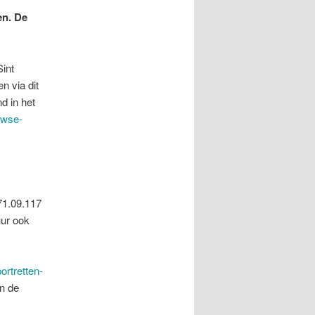
en. De
Sint
n via dit
d in het
uwse-
71.09.117
uur ook
ortretten-
n de